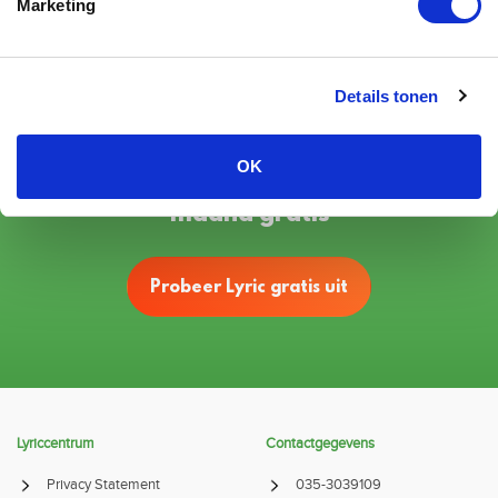
batterij leeg is?
Marketing
Details tonen
Tienduizenden mensen gingen u voor!
OK
Probeer het Lyric hoortoestel 1
maand gratis
Probeer Lyric gratis uit
Lyriccentrum
Contactgegevens
Privacy Statement
035-3039109