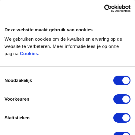
Toggl
naviga
Deze website maakt gebruik van cookies
We gebruiken cookies om de kwaliteit en ervaring op de
website te verbeteren. Meer informatie lees je op onze
pagina
Cookies
.
Toestemmingsselectie
Noodzakelijk
Voorkeuren
Hoe langt duurt het om de
Statistieken
Lyric te vervangen als de